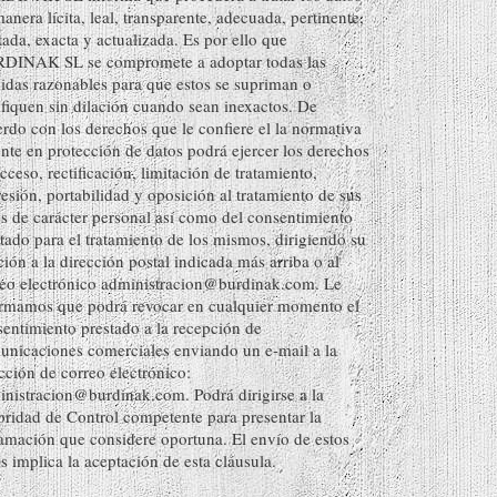
anera lícita, leal, transparente, adecuada, pertinente,
tada, exacta y actualizada. Es por ello que
DINAK SL se compromete a adoptar todas las
das razonables para que estos se supriman o
ifiquen sin dilación cuando sean inexactos. De
rdo con los derechos que le confiere el la normativa
nte en protección de datos podrá ejercer los derechos
cceso, rectificación, limitación de tratamiento,
esión, portabilidad y oposición al tratamiento de sus
s de carácter personal así como del consentimiento
tado para el tratamiento de los mismos, dirigiendo su
ción a la dirección postal indicada más arriba o al
reo electrónico administracion@burdinak.com. Le
ormamos que podrá revocar en cualquier momento el
entimiento prestado a la recepción de
unicaciones comerciales enviando un e-mail a la
cción de correo electrónico:
nistracion@burdinak.com. Podrá dirigirse a la
ridad de Control competente para presentar la
amación que considere oportuna. El envío de estos
s implica la aceptación de esta cláusula.