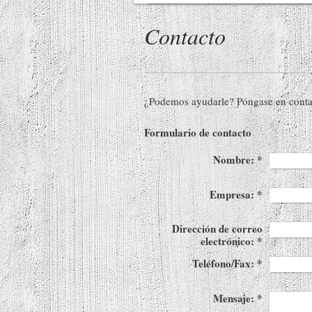
Contacto
¿Podemos ayudarle? Póngase en conta
Formulario de contacto
Nombre:
*
Empresa:
*
Dirección de correo
electrónico:
*
Teléfono/Fax:
*
Mensaje:
*