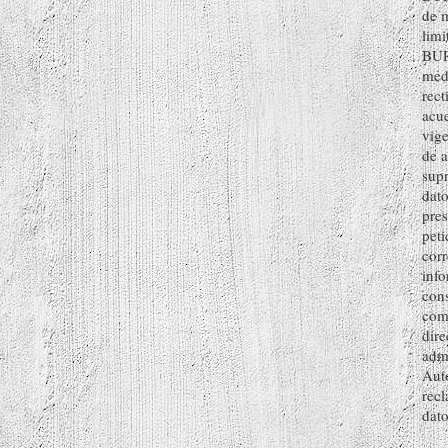
de m
limi
BUR
medi
rect
acue
vige
de a
supr
dato
pres
peti
cor
inf
cons
com
dire
admi
Auto
recl
dato