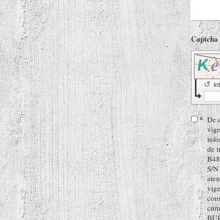
↺
In
*
De c
vige
info
de 
B48
S/N
aten
vig
cons
cump
BUR