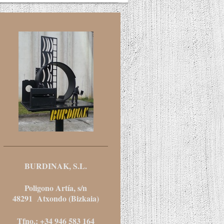
BURDINAK, S.L.
Poligono Artía, s/n
48291 Atxondo (Bizkaia)
Tfno.: +34 946 583 164