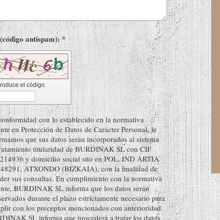
Captcha (código antispam): *
troduce el código.
onformidad con lo establecido en la normativa
nte en Protección de Datos de Carácter Personal, le
rmamos que sus datos serán incorporados al sistema
tratamiento titularidad de BURDINAK SL con CIF
214936 y domicilio social sito en POL. IND ARTIA
 48291, ATXONDO (BIZKAIA), con la finalidad de
der sus consultas. En cumplimiento con la normativa
ente, BURDINAK SL informa que los datos serán
ervados durante el plazo estrictamente necesario para
lir con los preceptos mencionados con anterioridad.
DINAK SL informa que procederá a tratar los datos